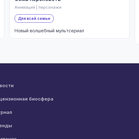
Анимация | персонажи
Для всей семьи
Новый волшебный мультсериал
вости
цензионная биосфера
рнал
енды
мпании