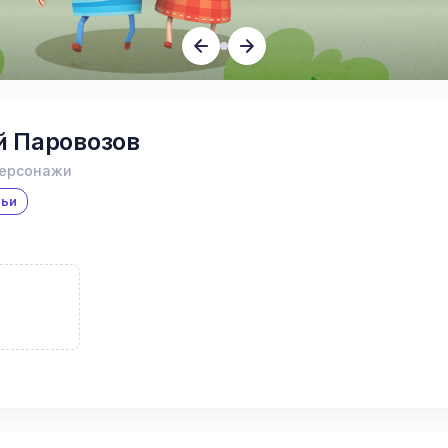
 Паровозов
персонажи
мьи