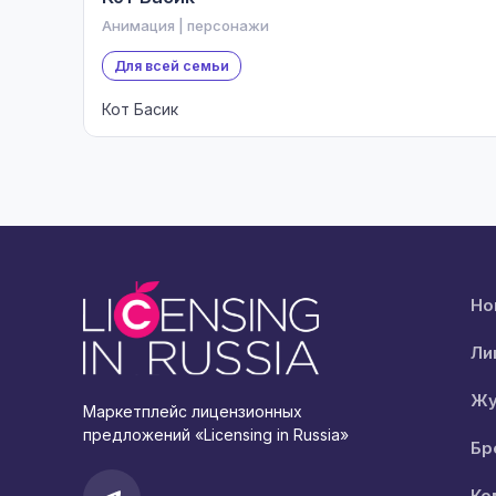
Анимация | персонажи
Для всей семьи
Кот Басик
Но
Ли
Жу
Маркетплейс лицензионных
предложений «Licensing in Russia»
Бр
Ко