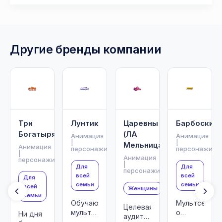
Другие бренды компании
Три
Лунтик
Царевны
Барбоскин
Богатыря
(ЛА
Анимация
Анимация
|
|
Мельница)
Анимация
персонажи
персонажи
|
Анимация
персонажи
|
Для
Для
персонажи
всей
всей
Для
семьи
семьи
всей
Женщины
семьи
Обучающий
Мультсериал
Целевая
мультсериал
о
Ни дня
аудитория
о
семейных