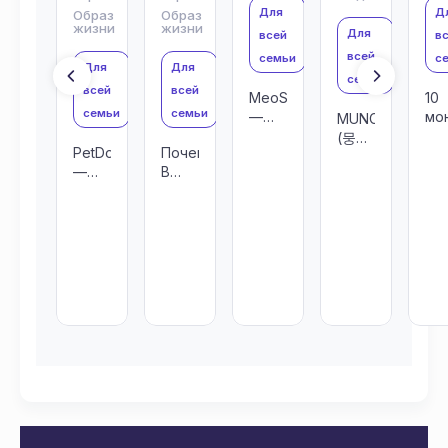
Для
Д
Образ
Образ
жизни
жизни
Для
всей
в
всей
семьи
с
Для
Для
семьи
всей
всей
MeoShin’Ke
10
семьи
семьи
—
мо
MUNCH
корейский
ко
(뭉
PetDoll
Почему
бренд,
«п
크) —
—
B
сочетающий
тр
поп-
зверёк,
FAMILY
фэнтези,
и
арт
рождённый
—
фольклор
пр
щенок-
из
идеальный
и
ра
философ,
первого
бренд
яркую
покоряющий
чувства
для
мультяшную
Корейский
лицензирования?
эстетику.
рынок
и
готовый
к
глобальному
ста