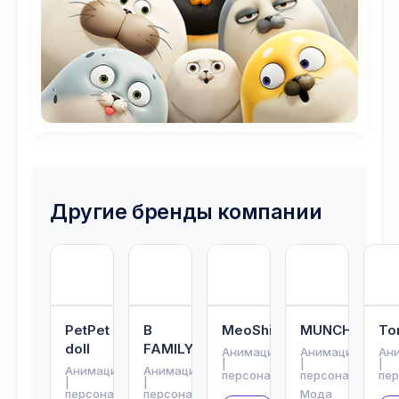
Другие бренды компании
PetPet
B
MeoShin’Ke
MUNCH
To
doll
FAMILY
Анимация
Анимация
Ан
|
|
|
Анимация
Анимация
персонажи
персонажи
пе
|
|
персонажи
персонажи
Мода