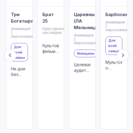
Три
Брат
Царевны
Барбоскин
Богатыря
25
(ЛА
Анимация
|
Мельница)
Анимация
Культурное
персонажи
|
наследие
Анимация
персонажи
|
Для
персонажи
Культовый
всей
Для
фильм
семьи
всей
Женщины
Алексея
семьи
Мультсериал
Балабанова
Целевая
о
Ни дня
аудитория
семейных
без
-
ценностях
подвига!
девочки
для
4-8 лет
детей
от 4 до
8 лет