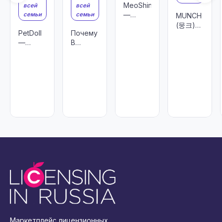
MeoShin’Ke
всей
всей
—
семьи
семьи
MUNCH
корейский
(뭉크)
PetDoll
Почему
бренд,
— поп-
—
B
сочетающий
арт
зверёк,
FAMILY
фэнтези,
щенок-
рождённый
—
фольклор
философ,
из
идеальный
и яркую
покоряющий
первого
бренд
мультяшную
Корейский
чувства
для
эстетику.
рынок и
лицензирования?
готовый
к
глобальному
ста
Маркетплейс лицензионных