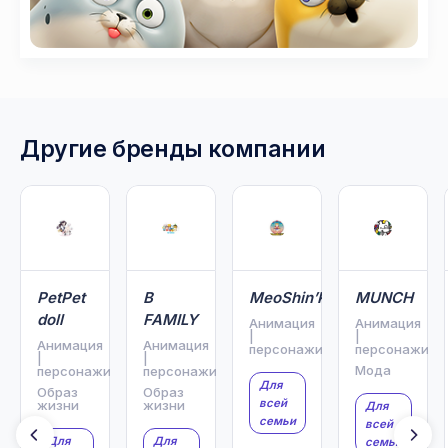
Другие бренды компании
PetPet
B
MeoShin’Ke
MUNCH
doll
FAMILY
Анимация
Анимация
|
|
Анимация
Анимация
персонажи
персонажи
|
|
Мода
персонажи
персонажи
Для
Образ
Образ
всей
жизни
жизни
Для
семьи
всей
Для
Для
семьи