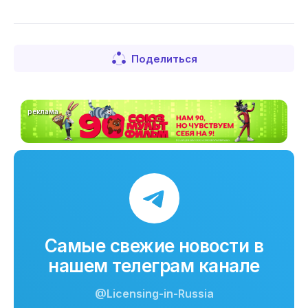
Поделиться
реклама
Самые свежие новости в
нашем телеграм канале
@Licensing-in-Russia