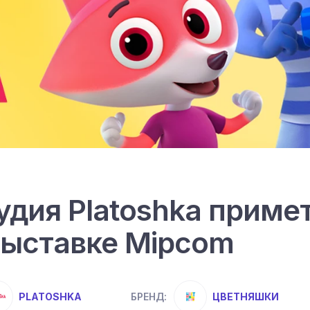
дия Platoshka примет
ыставке Mipcom
PLATOSHKA
ЦВЕТНЯШКИ
БРЕНД: