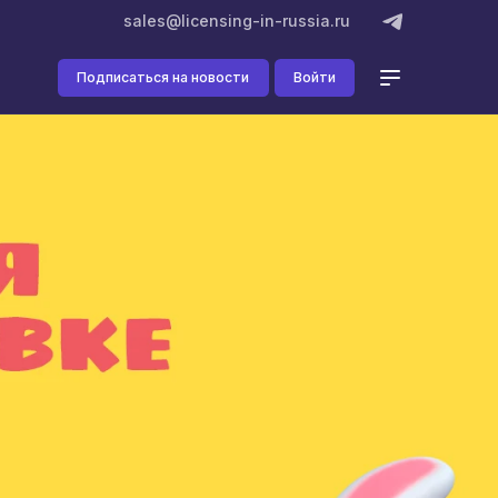
sales@licensing-in-russia.ru
Подписаться на новости
Войти