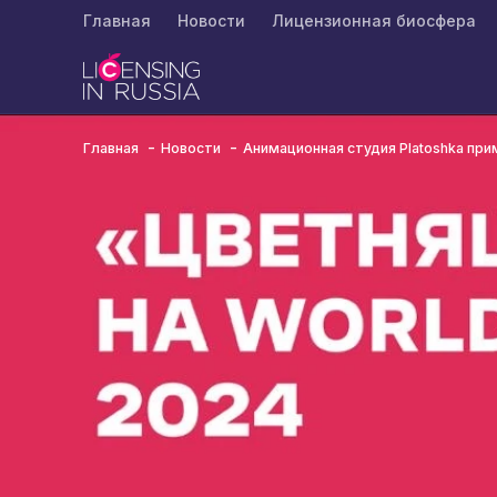
Главная
Новости
Лицензионная биосфера
Главная
Новости
Анимационная студия Platoshka прим