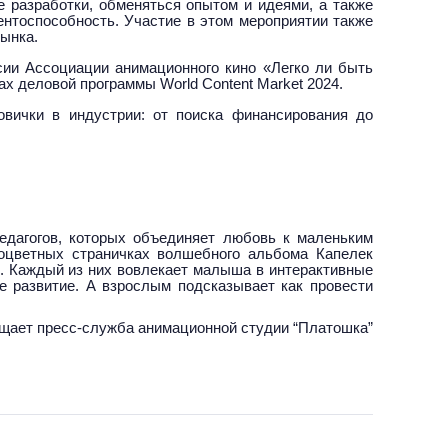
 разработки, обменяться опытом и идеями, а также
ентоспособность. Участие в этом мероприятии также
ынка.
ссии Ассоциации анимационного кино «Легко ли быть
ах деловой программы World Content Market 2024.
вички в индустрии: от поиска финансирования до
едагогов, которых объединяет любовь к маленьким
оцветных страничках волшебного альбома Капелек
к. Каждый из них вовлекает малыша в интерактивные
е развитие. А взрослым подсказывает как провести
щает пресс-служба анимационной студии “Платошка”