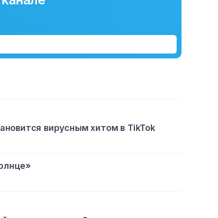
тановится вирусным хитом в TikTok
олнце»