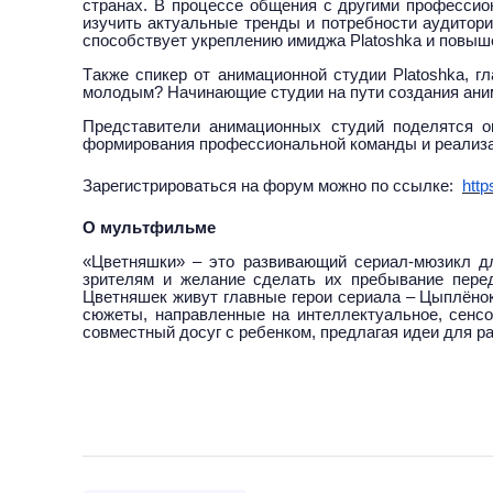
странах. В процессе общения с другими профессио
изучить актуальные тренды и потребности аудитори
способствует укреплению имиджа Platoshka и повыш
Также спикер от анимационной студии Platoshka, г
молодым? Начинающие студии на пути создания анима
Представители анимационных студий поделятся о
формирования профессиональной команды и реализа
Зарегистрироваться на форум можно по ссылке:
http
О мультфильме
«Цветняшки» – это развивающий сериал-мюзикл дл
зрителям и желание сделать их пребывание пере
Цветняшек живут главные герои сериала – Цыплёнок
сюжеты, направленные на интеллектуальное, сенсо
совместный досуг с ребенком, предлагая идеи для р