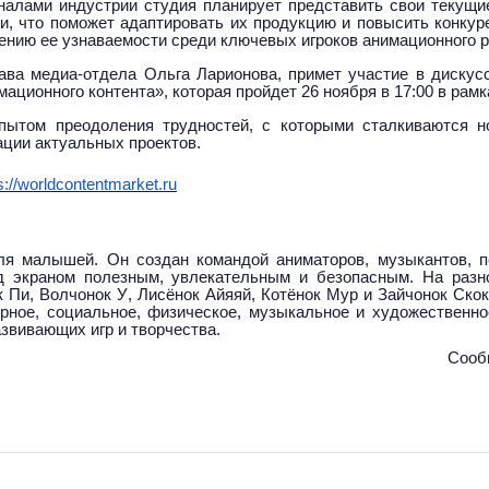
налами индустрии студия планирует представить свои текущие
и, что поможет адаптировать их продукцию и повысить конкур
ению ее узнаваемости среди ключевых игроков анимационного р
лава медиа-отдела Ольга Ларионова, примет участие в диску
ционного контента», которая пройдет 26 ноября в 17:00 в рамк
пытом преодоления трудностей, с которыми сталкиваются но
ции актуальных проектов.
s://worldcontentmarket.ru
я малышей. Он создан командой аниматоров, музыкантов, п
д экраном полезным, увлекательным и безопасным. На разн
 Пи, Волчонок У, Лисёнок Айяяй, Котёнок Мур и Зайчонок Ско
рное, социальное, физическое, музыкальное и художественно
азвивающих игр и творчества.
Сооб