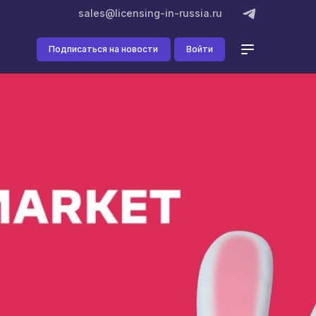
sales@licensing-in-russia.ru
Подписаться на новости
Войти