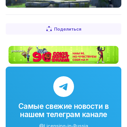
Поделиться
реклама
Самые свежие новости в
нашем телеграм канале
@Licensing-in-Russia