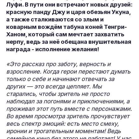
Луфи. В пути они встречают новых друзей:
красную панду Джу и царя обезьян Укуна,
а также сталкиваются со злым и
коварным вождём табуна коней Тенгри-
Ханом, который сам мечтает захватить
нерпу, ведь за неё обещана внушительная
награда - исполнение желания!
«Это рассказ про заботу, верность и
взросление. Когда герои перестают думать
только о себе и начинают отвечать за
других — это всегда цепляет. Мы
старались, чтобы зритель не просто
наблюдал за погонями и приключениями, а
проживал этот путь вместе с персонажами.
Во время просмотра зритель прочувствует
весь спектр эмоций: есть место смеху,
иронии и трогательным моментам! Ведь
семейное кино без этого не работает! У нас