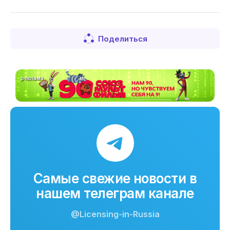
Поделиться
реклама
Самые свежие новости в
нашем телеграм канале
@Licensing-in-Russia