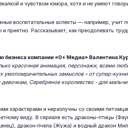
калкой и чувством юмора, хотя и не умеют говор
ажные воспитательные аспекты — например, учит 
о и приятно. Рассказывает, как преодолевать тру
ию бизнеса компании «0+ Медиа» Валентина Ку
лько красочная анимация, персонажи, всеми люб
х умопомрачительных замыслов – от супер-кухни 
я девочкам, Серебряное королевство - для мальч
ыми характерами и неразлучны со своими питомца
ретному виду. В сериале есть драконы-птицы (Фа
енец), дракон-пчела (Жужа) и водный дракон Мила