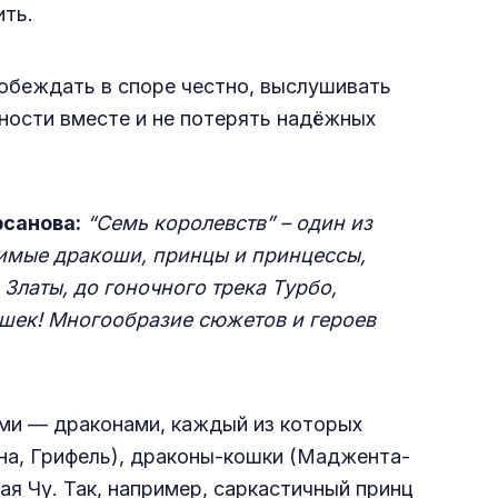
ить.
побеждать в споре честно, выслушивать
дности вместе и не потерять надёжных
рсанова:
“Семь королевств” – один из
имые дракоши, принцы и принцессы,
Златы, до гоночного трека Турбо,
ишек! Многообразие сюжетов и героев
ми — драконами, каждый из которых
уна, Грифель), драконы-кошки (Маджента-
я Чу. Так, например, саркастичный принц