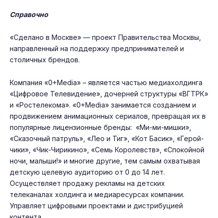
Справочно
«Сделано в Москве» — проект Правительства Москвы,
направленный на поддержку предпринимателей и
столичных брендов.
Компания «0+Media» – является частью медиахолдинга
«Цифровое Телевидение», дочерней структуры «ВГТРК»
и «Ростелекома». «0+Media» занимается созданием и
продвижением анимационных сериалов, превращая их в
популярные лицензионные бренды: «Ми-ми-миш­ки»,
«Ска­зоч­ный пат­руль», «Лео и Тиг», «Кот Ба­сик», «Ге­рой­
чи­ки», «Чик-Чи­рики­но», «Семь Ко­ролевств», «Спо­кой­ной
но­чи, ма­лыши!» и мно­гие дру­гие, тем са­мым ох­ва­тывая
дет­скую це­левую а­уди­торию от 0 до 14 лет.
Осуществляет продажу рекламы на детских
телеканалах холдинга и медиаресурсах компании.
Управляет цифровыми проектами и дистрибуцией
контента.