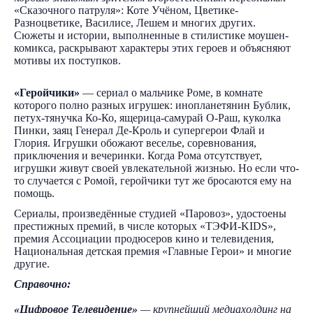
«Сказочного патруля»: Коте Учёном, Цветике-
Разноцветике, Василисе, Лешем и многих других.
Сюжеты и истории, выполненные в стилистике моушен-
комикса, раскрывают характеры этих героев и объясняют
мотивы их поступков.
«Геройчики»
— сериал о мальчике Роме, в комнате
которого полно разных игрушек: инопланетянин Бублик,
петух-тянучка Ко-Ко, ящерица-самурай О-Раш, куколка
Пинки, заяц Генерал Де-Кроль и супергерои Флай и
Глория. Игрушки обожают веселье, соревнования,
приключения и вечеринки. Когда Рома отсутствует,
игрушки живут своей увлекательной жизнью. Но если что-
то случается с Ромой, геройчики тут же бросаются ему на
помощь.
Сериалы, произведённые студией «Паровоз», удостоены
престижных премий, в числе которых «ТЭФИ-KIDS»,
премия Ассоциации продюсеров кино и телевидения,
Национальная детская премия «Главные Герои» и многие
другие.
Справочно:
«Цифровое Телевидение»
— крупнейший медиахолдинг на