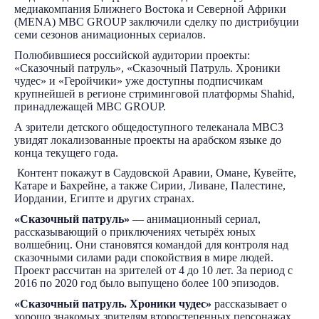
медиакомпания Ближнего Востока и Северной Африки
(MENA) MBC GROUP заключили сделку по дистрибуции
семи сезонов анимационных сериалов.
Полюбившиеся российской аудитории проекты:
«Сказочный патруль», «Сказочный Патруль. Хроники
чудес» и «Геройчики» уже доступны подписчикам
крупнейшей в регионе стриминговой платформы Shahid,
принадлежащей MBC GROUP.
А зрители детского общедоступного телеканала MBC3
увидят локализованные проекты на арабском языке до
конца текущего года.
Контент покажут в Саудовской Аравии, Омане, Кувейте,
Катаре и Бахрейне, а также Сирии, Ливане, Палестине,
Иордании, Египте и других странах.
«Сказочный патруль»
— анимационный сериал,
рассказывающий о приключениях четырёх юных
волшебниц. Они становятся командой для контроля над
сказочными силами ради спокойствия в мире людей.
Проект рассчитан на зрителей от 4 до 10 лет. За период с
2016 по 2020 год было выпущено более 100 эпизодов.
«Сказочный патруль. Хроники чудес»
рассказывает о
хорошо знакомых зрителям второстепенных персонажах