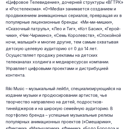
«Цифровое Телевидение», дочерней структуры «ВГТРК»
и «Ростелекома». «0+Media» занимается созданием и
продвижением анимационных сериалов, превращая их в
популярные лицензионные бренды: «Ми-ми-миш­ки»,
«Ска­зоч­ный пат­руль», «Лео и Тиг», «Кот Ба­сик», «Ге­рой­
чи­ки», «Чик-Чи­рики­но», «Семь Ко­ролевств», «Спо­кой­ной
но­чи, ма­лыши!» и мно­гие дру­гие, тем са­мым ох­ва­тывая
дет­скую це­левую а­уди­торию от 0 до 14 лет.
Осуществляет продажу рекламы на детских
телеканалах холдинга и медиаресурсах компании.
Управляет цифровыми проектами и дистрибуцией
контента.
Riki Music – музыкальный лейбл, специализирующийся на
издании музыки и продюсировании артистов, чье
творчество направлено на детей, подростков-
тинейджеров и на широкую семейную аудиторию. В
портфолио бренда – успешные музыкальные релизы
популярных анимационных проектов («Смешарики»,
«Фиксики», «Малышарики», «Финник», «Бодо Бородо» и