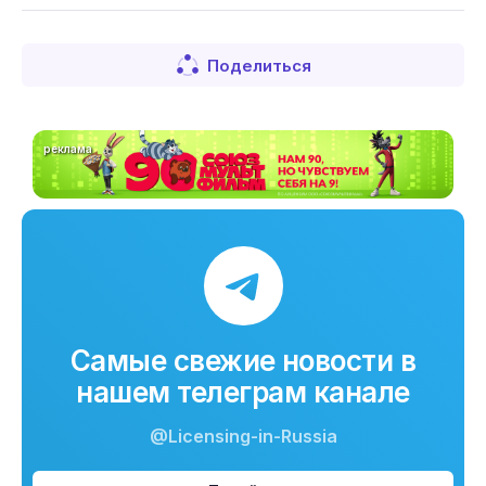
Поделиться
реклама
Самые свежие новости в
нашем телеграм канале
@Licensing-in-Russia