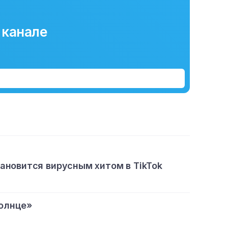
 канале
тановится вирусным хитом в TikTok
олнце»