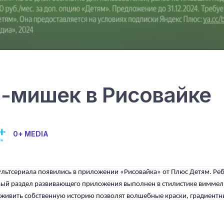
-мишек в Рисовайке
0+ MEDIA
ьтсериала появились в приложении «Рисовайка» от Плюс Детям. Ребят
вый раздел развивающего приложения выполнен в стилистике виммел
 оживить собственную историю позволят волшебные краски, градиентн