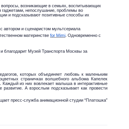
е вопросы, возникающие в семьях, воспитывающих
я гаджетами, непослушание, проблемы во
ации и подсказывают позитивные способы их
» с автором и сценаристом мультсериала
стественном материнстве
for Mimi
. Одновременно с
, и благодарит Музей Транспорта Москвы за
едагогов, которых объединяет любовь к маленьким
оцветных страничках волшебного альбома Капелек
к. Каждый из них вовлекает малыша в интерактивные
е развитие. А взрослым подсказывает как провести
щает пресс-служба анимационной студии “Платошка”