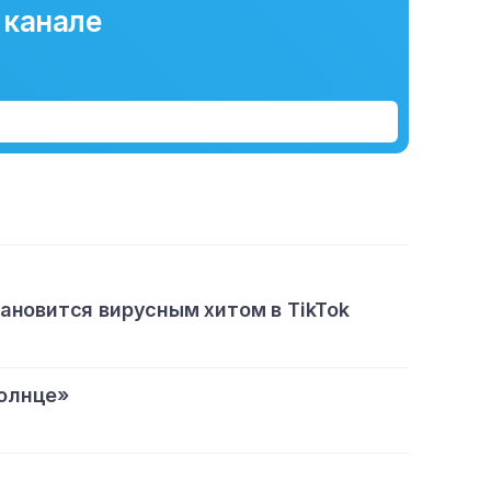
 канале
тановится вирусным хитом в TikTok
олнце»