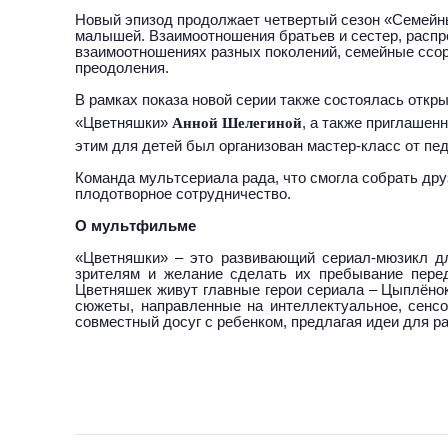
Новый эпизод продолжает
четвертый сезон «Семейн
малышей. Взаимоотношения братьев и сестер, распр
взаимоотношениях разных поколений, семейные ссор
преодоления.
В рамках показа новой серии также состоялась откр
«Цветняшки»
Анной Шелегиной
, а также приглаше
этим для детей был организован мастер-класс от пед
Команда мультсериала рада, что смогла собрать дру
плодотворное сотрудничество.
О мультфильме
«Цветняшки» – это развивающий сериал-мюзикл дл
зрителям и желание сделать их пребывание пере
Цветняшек живут главные герои сериала – Цыплёнок
сюжеты, направленные на интеллектуальное, сенсо
совместный досуг с ребенком, предлагая идеи для р