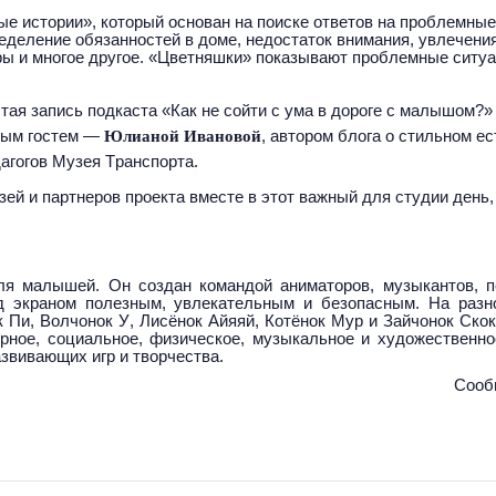
ые истории», который основан на поиске ответов на проблемны
еделение обязанностей в доме, недостаток внимания, увлечени
ы и многое другое. «Цветняшки» показывают проблемные ситу
ытая запись подкаста «Как не сойти с ума в дороге с малышом?
нным гостем —
Юлианой Ивановой
, автором блога о стильном е
агогов Музея Транспорта.
зей и партнеров проекта вместе в этот важный для студии день
я малышей. Он создан командой аниматоров, музыкантов, п
д экраном полезным, увлекательным и безопасным. На разн
 Пи, Волчонок У, Лисёнок Айяяй, Котёнок Мур и Зайчонок Ско
рное, социальное, физическое, музыкальное и художественно
азвивающих игр и творчества.
Сооб