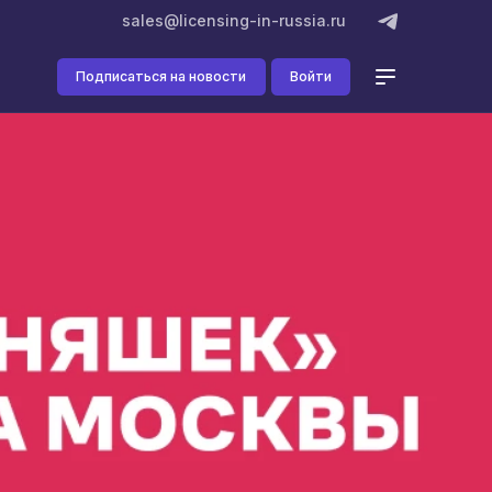
sales@licensing-in-russia.ru
Подписаться на новости
Войти