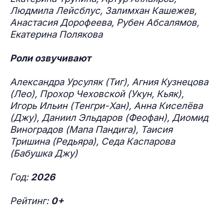
Людмила Лейсблус, Залимхан Кашежев,
Анастасия Дорофеева, Рубен Абсалямов,
Екатерина Полякова
Роли озвучивают
Александра Урсуляк (Тиг), Агния Кузнецова
(Лео), Прохор Чеховской (Укун, Кьяк),
Игорь Ильин (Тенгри-Хан), Анна Киселёва
(Джу), Даниил Эльдаров (Феофан), Диомид
Виноградов (Мапа Пандига), Таисия
Тришина (Редьяра), Седа Каспарова
(Бабушка Джу)
Год:
2026
Рейтинг:
0+