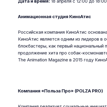
Дата и время:
18 апреля с 12:00 до 18:00
Анимационная студия КиноАтис
Российская компания КиноАтис основан
КиноАтис является одним из лидеров в 
блокбастеры, как первый национальный 
продолжение хита про собак-космонавто
The Animation Magazine в 2015 году Кин
Компания «Польза Про» (POLZA PRO)
Компания реализует социальные инициат