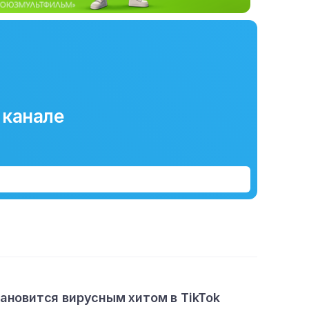
 канале
тановится вирусным хитом в TikTok