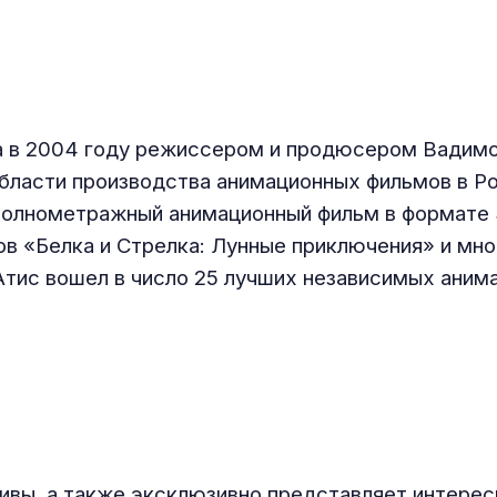
а в 2004 году режиссером и продюсером Вадим
области производства анимационных фильмов в Ро
полнометражный анимационный фильм в формате 3
в «Белка и Стрелка: Лунные приключения» и мно
оАтис вошел в число 25 лучших независимых аним
ивы, а также эксклюзивно представляет интерес